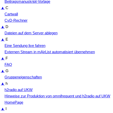
Beitragsmanuskript-Vorlage
▲
C
Cartwall
CvD-Rechner
▲
D
Dateien auf dem Server ablegen
▲
E
Eine Sendung live fahren
Externen Stream in mAirList automatisiert übernehmen
▲
F
FAQ
▲
G
Gruppeneigenschaften
▲
h
h2radio auf UKW
Hinweise zur Produktion von omnifrequent und h2radio auf UKW
HomePage
▲
I