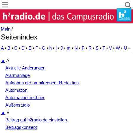
Main
/
Seitenindex
A
•
B
•
C
•
D
•
E
•
F
•
G
•
h
•
I
•
J
•
m
•
N
•
P
•
R
•
S
•
T
•
V
•
W
•
Ü
•
▲
A
Aktuelle Änderungen
Alarmanlage
Aufgaben der omnifrequent-Redaktion
Automation
Automationsrechner
Außenstudio
▲
B
Beitrag auf h2radio.de einstellen
Beitragskonzept